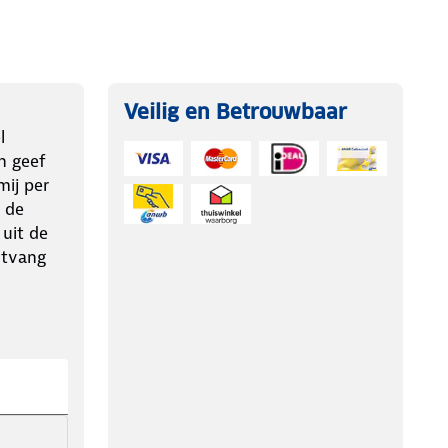
Veilig en Betrouwbaar
l
n geef
ij per
 de
 uit de
ntvang