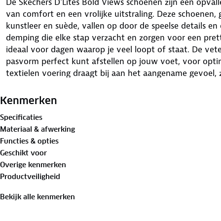
De Skechers D'Lites Bold Views schoenen zijn een opva
van comfort en een vrolijke uitstraling. Deze schoenen
kunstleer en suède, vallen op door de speelse details en
demping die elke stap verzacht en zorgen voor een pret
ideaal voor dagen waarop je veel loopt of staat. De veter
pasvorm perfect kunt afstellen op jouw voet, voor opti
textielen voering draagt bij aan het aangename gevoel, 
prettig voelen. Deze schoenen zijn een goede keuze voor 
boodschap doet of een wandeling maakt.
Kenmerken
Specificaties
Materiaal & afwerking
Functies & opties
Geschikt voor
Overige kenmerken
Productveiligheid
Bekijk alle kenmerken