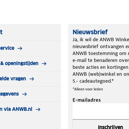
t
Nieuwsbrief
Ja, ik wil de ANWB Winke
nieuwsbrief ontvangen e
ervice
ANWB toestemming om m
e-mail te benaderen over
& openingstijden
beste acties en kortingen
ANWB (web)winkel en o
elde vragen
5.- cadeautegoed.*
*Alleen voor leden
gegevens
E-mailadres
n via ANWB.nl
Inschrijven