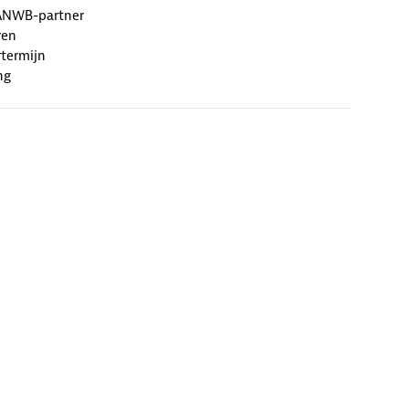
ANWB-partner
ren
termijn
ng