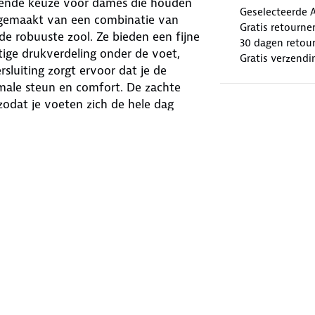
llende keuze voor dames die houden
Geselecteerde 
, gemaakt van een combinatie van
Gratis retourne
 de robuuste zool. Ze bieden een fijne
30 dagen retour
tige drukverdeling onder de voet,
Gratis verzendi
sluiting zorgt ervoor dat je de
male steun en comfort. De zachte
zodat je voeten zich de hele dag
dagelijks gebruik, of je nu een