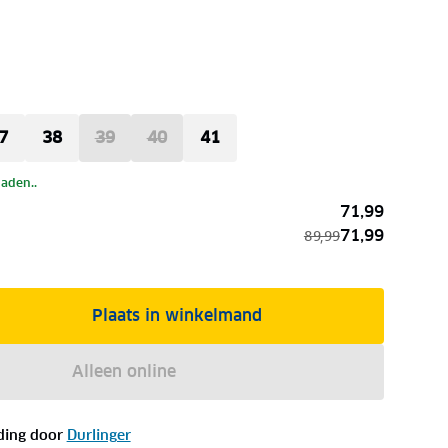
7
38
39
40
41
laden..
71,99
71,99
89,99
Plaats in winkelmand
Alleen online
ding door
Durlinger