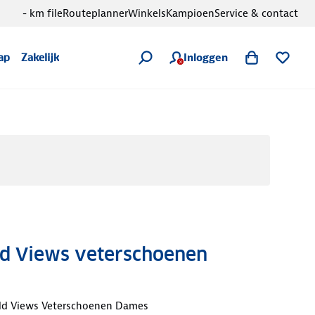
- km file
Routeplanner
Winkels
Kampioen
Service & contact
Inloggen
ap
Zakelijk
ld Views veterschoenen
old Views Veterschoenen Dames