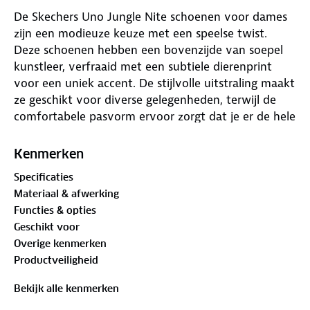
De Skechers Uno Jungle Nite schoenen voor dames
zijn een modieuze keuze met een speelse twist.
Deze schoenen hebben een bovenzijde van soepel
kunstleer, verfraaid met een subtiele dierenprint
voor een uniek accent. De stijlvolle uitstraling maakt
ze geschikt voor diverse gelegenheden, terwijl de
comfortabele pasvorm ervoor zorgt dat je er de hele
dag prettig op loopt. De zachte voering en de slim
ontworpen zool bieden een fijne demping, wat
Kenmerken
bijdraagt aan een aangenaam loopgevoel en een
Specificaties
goede drukverdeling over de gehele voet. Het is een
Materiaal & afwerking
schoen die je comfort en stijl biedt, zonder in te
Functies & opties
leveren op draagbaarheid. Een goede optie voor je
Geschikt voor
dagelijkse bezigheden.
Overige kenmerken
Productveiligheid
Bekijk alle kenmerken