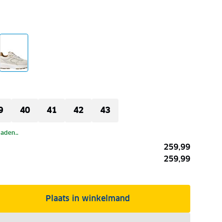
9
40
41
42
43
laden..
259,99
259,99
Plaats in winkelmand