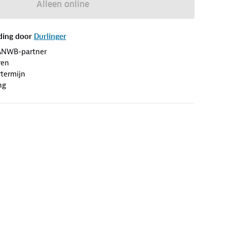
Alleen online
ding door
Durlinger
ANWB-partner
ren
termijn
ng