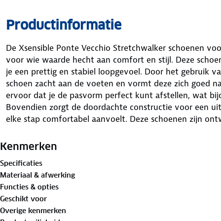
Productinformatie
De Xsensible Ponte Vecchio Stretchwalker schoenen voo
voor wie waarde hecht aan comfort en stijl. Deze schoe
je een prettig en stabiel loopgevoel. Door het gebruik v
schoen zacht aan de voeten en vormt deze zich goed naar
ervoor dat je de pasvorm perfect kunt afstellen, wat bij
Bovendien zorgt de doordachte constructie voor een ui
elke stap comfortabel aanvoelt. Deze schoenen zijn on
door te ondersteunen, of je nu een drukke werkdag hebt
Kenmerken
Specificaties
Materiaal & afwerking
Functies & opties
Geschikt voor
Overige kenmerken