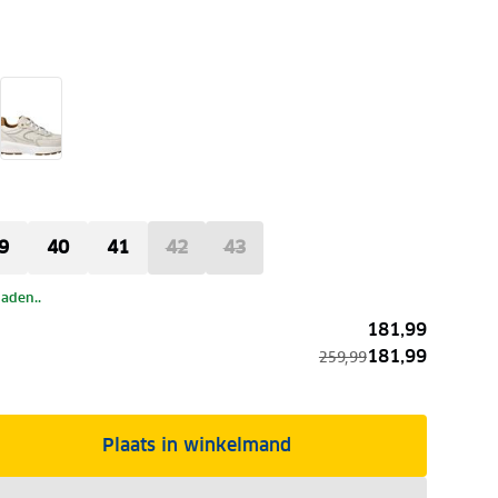
9
40
41
42
43
laden..
181,99
181,99
259,99
Plaats in winkelmand