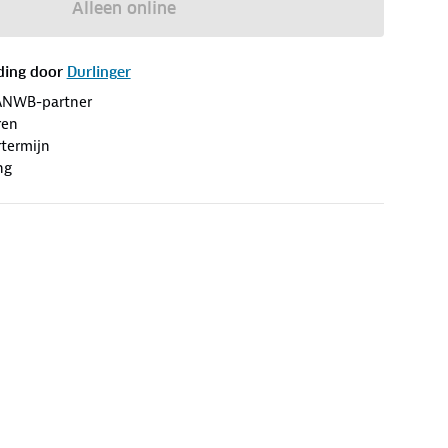
Alleen online
ding door
Durlinger
ANWB-partner
ren
termijn
ng