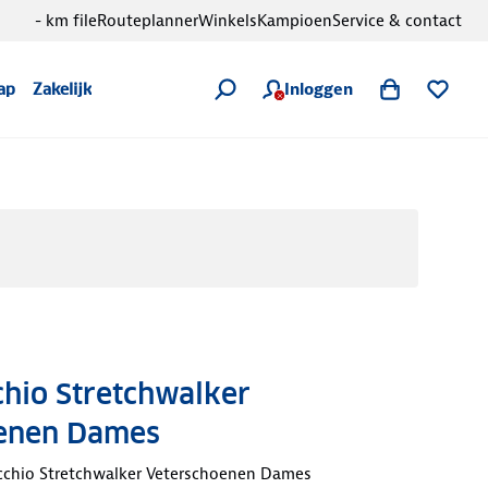
- km file
Routeplanner
Winkels
Kampioen
Service & contact
Inloggen
ap
Zakelijk
hio Stretchwalker
enen Dames
cchio Stretchwalker Veterschoenen Dames