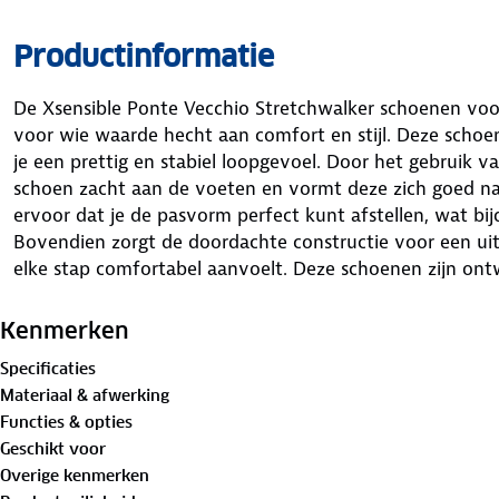
Productinformatie
De Xsensible Ponte Vecchio Stretchwalker schoenen voo
voor wie waarde hecht aan comfort en stijl. Deze schoe
je een prettig en stabiel loopgevoel. Door het gebruik v
schoen zacht aan de voeten en vormt deze zich goed naar
ervoor dat je de pasvorm perfect kunt afstellen, wat bij
Bovendien zorgt de doordachte constructie voor een ui
elke stap comfortabel aanvoelt. Deze schoenen zijn on
door te ondersteunen, of je nu een drukke werkdag hebt
Kenmerken
Specificaties
Materiaal & afwerking
Functies & opties
Geschikt voor
Overige kenmerken