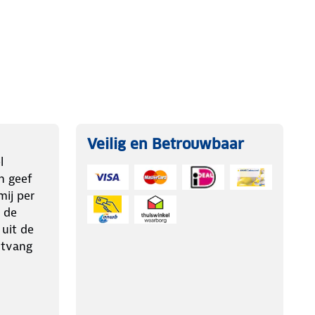
Veilig en Betrouwbaar
l
n geef
ij per
 de
 uit de
ntvang