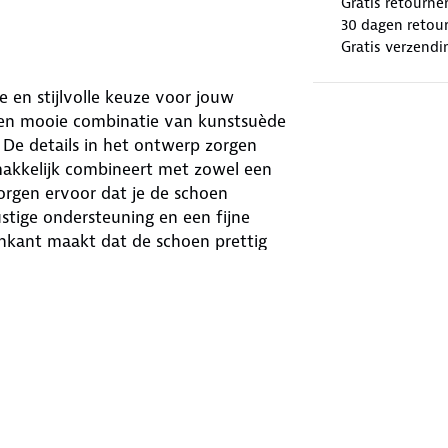
Gratis retourne
30 dagen retour
Gratis verzendi
en stijlvolle keuze voor jouw
een mooie combinatie van kunstsuède
. De details in het ontwerp zorgen
makkelijk combineert met zowel een
zorgen ervoor dat je de schoen
stige ondersteuning en een fijne
enkant maakt dat de schoen prettig
 heeft een G-wijdte, wat zorgt voor
 een comfortabele dag, of je nu