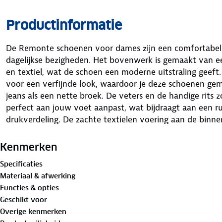
Productinformatie
De Remonte schoenen voor dames zijn een comfortabele 
dagelijkse bezigheden. Het bovenwerk is gemaakt van 
en textiel, wat de schoen een moderne uitstraling geeft
voor een verfijnde look, waardoor je deze schoenen ge
jeans als een nette broek. De veters en de handige rits 
perfect aan jouw voet aanpast, wat bijdraagt aan een ru
drukverdeling. De zachte textielen voering aan de binn
aanvoelt, zelfs als je hem langere tijd draagt. Dit model
voldoende ruimte en comfort. Draag deze schoenen voor
Kenmerken
boodschappen doet of een wandeling maakt.
Specificaties
Materiaal & afwerking
Functies & opties
Geschikt voor
Overige kenmerken