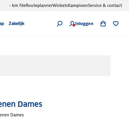
- km file
Routeplanner
Winkels
Kampioen
Service & contact
Inloggen
ap
Zakelijk
enen Dames
oenen Dames