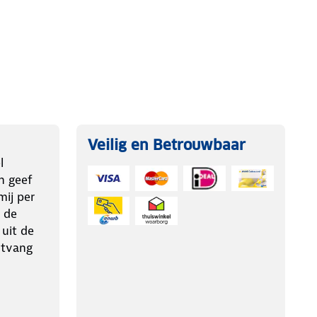
Veilig en Betrouwbaar
l
n geef
ij per
 de
 uit de
ntvang