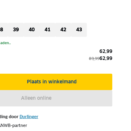
8
39
40
41
42
43
laden..
62,99
62,99
89,99
Plaats in winkelmand
Alleen online
ding door
Durlinger
ANWB-partner