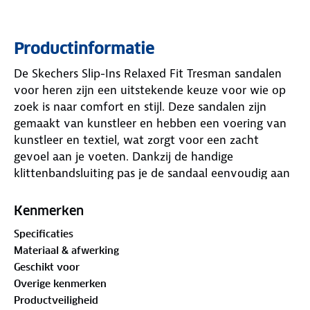
Productinformatie
De Skechers Slip-Ins Relaxed Fit Tresman sandalen
voor heren zijn een uitstekende keuze voor wie op
zoek is naar comfort en stijl. Deze sandalen zijn
gemaakt van kunstleer en hebben een voering van
kunstleer en textiel, wat zorgt voor een zacht
gevoel aan je voeten. Dankzij de handige
klittenbandsluiting pas je de sandaal eenvoudig aan
voor een perfecte pasvorm. De Slip-Ins technologie
maakt instappen extra gemakkelijk en de
Kenmerken
ingebouwde demping zorgt voor een prettige
Specificaties
drukverdeling, waardoor je de sandalen comfortabel
Materiaal & afwerking
draagt, ook tijdens langere wandelingen. De normale
Geschikt voor
wijdte maakt deze sandaal geschikt voor de meeste
Overige kenmerken
voeten. Een fijne sandaal voor een dagje uit of een
Productveiligheid
ontspannen wandeling.