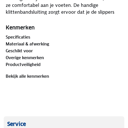
ze comfortabel aan je voeten. De handige
klittenbandsluiting zorgt ervoor dat je de slippers
perfect kunt aanpassen aan jouw voet, wat
bijdraagt aan een fijne demping tijdens het lopen.
Kenmerken
Of je nu een ontspannen dag thuis hebt of een
Specificaties
wandeling maakt, deze slippers bieden je voeten
Materiaal & afwerking
een fijne drukverdeling, zodat je minder snel
Geschikt voor
vermoeide voeten krijgt. Ze zijn perfect voor een
Overige kenmerken
comfortabel dagje uit of gewoon voor dagelijks
Productveiligheid
gebruik.
Bekijk alle kenmerken
Service