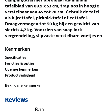
tafelblad van 89,9 x 53 cm, traploos in hoogte
verstelbaar van 45 tot 70 cm. Gebruik de tafel
als bijzettafel, picknicktafel of eettafel.
Draagvermogen tot 50 kg bij een gewicht van
slechts 4,2 kg. Voorzien van snap lock
vergrendeling, slipvaste verstelbare voetjes en
afneembaar mesh opbergnet. Inclusief draagtas
met schouderband.
Kenmerken
Jouw voordelen
Specificaties
Traploos verstelbaar van 45 tot 70 cm
Functies & opties
Oprolbaar aluminium tafelblad
Overige kenmerken
Draagvermogen 50 kg
Productveiligheid
Slechts 4,2 kg
Snap lock vergrendeling
Bekijk alle kenmerken
Mesh opbergnet
Verstelbaar van bijzettafel tot eettafel
Reviews
De poten zijn traploos in hoogte verstelbaar van 45
tot 70 cm. Zo gebruik je de tafel als lage bijzettafel
8
/
10