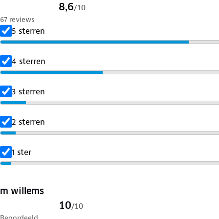
8,6
/
10
67 reviews
5 sterren
4 sterren
3 sterren
2 sterren
1 ster
m willems
10
/
10
Beoordeeld