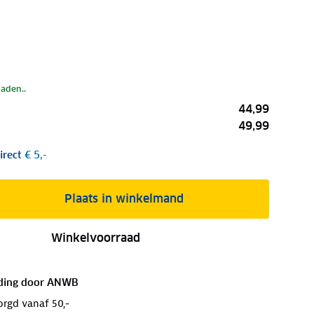
laden..
44,99
49,99
irect
€ 5,-
Plaats in winkelmand
Winkelvoorraad
ding door
ANWB
orgd vanaf 50,-