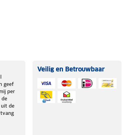
Veilig en Betrouwbaar
l
n geef
ij per
 de
 uit de
ntvang