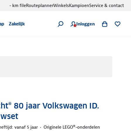
- km file
Routeplanner
Winkels
Kampioen
Service & contact
Inloggen
ap
Zakelijk
t® 80 jaar Volkswagen ID.
uwset
eeftijd: vanaf 5 jaar
Originele LEGO®-onderdelen