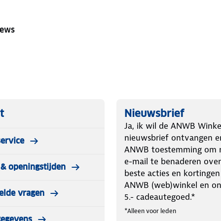
iews
t
Nieuwsbrief
Ja, ik wil de ANWB Winke
nieuwsbrief ontvangen e
ervice
ANWB toestemming om m
e-mail te benaderen over
& openingstijden
beste acties en kortingen
ANWB (web)winkel en o
elde vragen
5.- cadeautegoed.*
*Alleen voor leden
gegevens