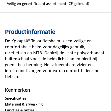
Veilig en gecertificeerd assortiment (CE-gekeurd)
Productinformatie
De Køvapää® Tolva fietshelm is een veilige en
comfortabele helm voor dagelijks gebruik,
racefietsen en MTB. Dankzij de lichte polycarbonaat
buitenschaal voelt de helm licht aan en biedt hij
goede bescherming. Het afneembare vizier en
insectennet zorgen voor extra comfort tijdens het
fietsen.
Voordelen:
Kenmerken
• Lichtgewicht ontwerp van 270 tot 290 gram
Specificaties
• 18 ventilatieopeningen voor optimale luchtstroom
Materiaal & afwerking
• Afneembaar vizier en insectennet
Functies & opties