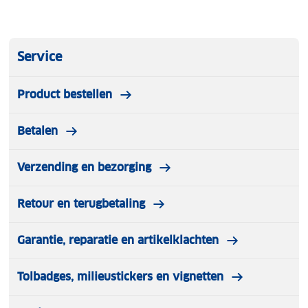
Merk: Køvapää
Leeftijd: 1,5 tot 4 jaar
Zadelhoogte: 29 tot 41 cm
Stuurhoogte: 50 tot 57 cm
Service
Banden: 12 inch luchtbanden
Product bestellen
Inhoud verpakking:
• Køvapää 2 in 1 driewieler loopfiets
Betalen
• Afneembare duwstang
• Voetensteun
• Naamstickerset
Verzending en bezorging
• Handleiding
Retour en terugbetaling
Garantie, reparatie en artikelklachten
Tolbadges, milieustickers en vignetten