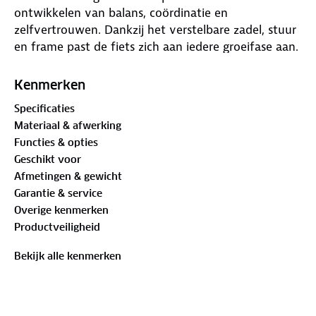
ontwikkelen van balans, coördinatie en
zelfvertrouwen. Dankzij het verstelbare zadel, stuur
en frame past de fiets zich aan iedere groeifase aan.
De luchtbanden, voetensteun en stuurbegrenzer
zorgen voor extra comfort en veiligheid.
Kenmerken
Specificaties
Voordelen:
Materiaal & afwerking
• 2 in 1 driewieler en loopfiets
Functies & opties
• Geschikt voor kinderen van 1,5 tot 4 jaar
Geschikt voor
• Verstelbaar zadel van 29 tot 41 cm
Afmetingen & gewicht
• Verstelbaar stuur van 50 tot 57 cm
Garantie & service
• 12 inch luchtbanden met autoventiel
Overige kenmerken
• Inclusief afneembare duwstang
Productveiligheid
• Stuurbegrenzer voor extra veiligheid
• TÜV GS gecertificeerd
Bekijk alle kenmerken
• Inclusief naamstickerset
Specificaties: