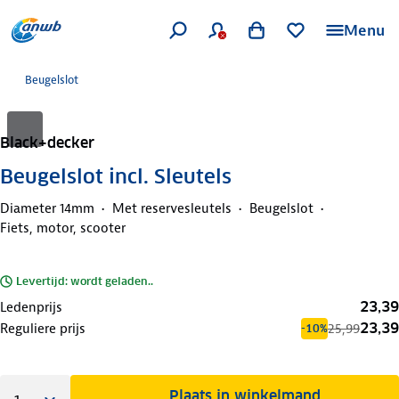
Menu
Beugelslot
Black+decker
Beugelslot incl. Sleutels
Diameter 14mm
Met reservesleutels
Beugelslot
Fiets, motor, scooter
Levertijd: wordt geladen..
23,39
Ledenprijs
23,39
Reguliere prijs
25,99
-10%
Plaats in winkelmand