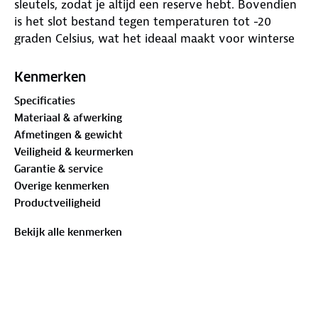
sleutels, zodat je altijd een reserve hebt. Bovendien
is het slot bestand tegen temperaturen tot -20
graden Celsius, wat het ideaal maakt voor winterse
omstandigheden. Bescherm je voertuig met dit
beugelslot van BLACK+DECKER. Dit beugelslot is te
Kenmerken
gebruiken als fietsslot, motorslot of scooterslot.
Specificaties
Materiaal & afwerking
Specificaties BLACK+DECKER beugelslot
Afmetingen & gewicht
Veiligheid & keurmerken
Garantie & service
Afmetingen: 25 CM ⌀ 14 MM
Overige kenmerken
Productveiligheid
Beugelslot te gebruiken als fietsslot, motorslot of
scooterslot
Bekijk alle kenmerken