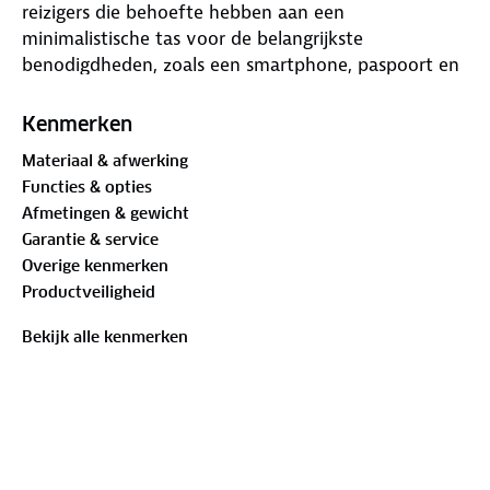
reizigers die behoefte hebben aan een
minimalistische tas voor de belangrijkste
benodigdheden, zoals een smartphone, paspoort en
betaalpassen. Dankzij het compacte formaat en het
lichte gewicht draagt de tas zeer comfortabel op de
Kenmerken
borst of rug. Vervaardigd uit hoogwaardig,
Materiaal & afwerking
waterafstotend materiaal, biedt deze sling tas
Functies & opties
maximale bescherming in een sportief ontwerp.
Afmetingen & gewicht
Garantie & service
Productspecificaties:
Overige kenmerken
Productveiligheid
Model: Voyages Compact Sling Tas
Bekijk alle kenmerken
Afmetingen: ca. 21.6 x 12.7 x 5 cm
Inhoud: 1,4 liter
Gewicht: 0,30 kg