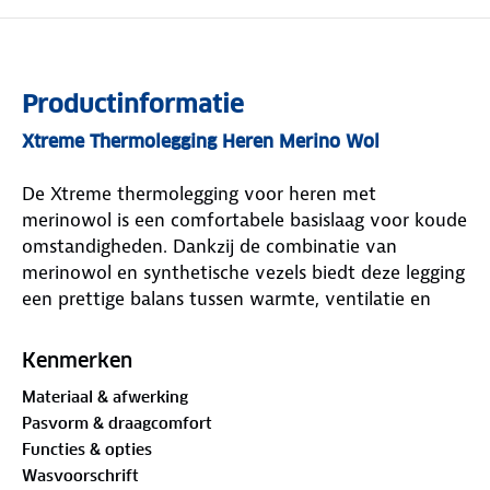
Productinformatie
Xtreme Thermolegging Heren Merino Wol
De Xtreme thermolegging voor heren met
merinowol is een comfortabele basislaag voor koude
omstandigheden. Dankzij de combinatie van
merinowol en synthetische vezels biedt deze legging
een prettige balans tussen warmte, ventilatie en
bewegingsvrijheid. Ideaal voor wandelen, fietsen of
wintersport, maar ook geschikt voor dagelijks
Kenmerken
gebruik in koud weer. De stof voelt zacht aan op de
Materiaal & afwerking
huid en sluit goed aan zonder te knellen. Door de
Pasvorm & draagcomfort
elastische eigenschappen beweegt de legging
Functies & opties
moeiteloos met je mee, zodat je ongehinderd actief
Wasvoorschrift
blijft, ongeacht de omstandigheden.