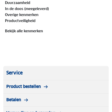
Duurzaamheid
In de doos (meegeleverd)
Overige kenmerken
Eigenschappen van Xtreme Thermolegging Heren
Productveiligheid
Merino Wol
Bekijk alle kenmerken
Maat: M t/m XXL
Materiaal: 50% merino wol, 47% polyamide, 3%
elastaan
Thermolegging voor heren
Service
Ademend en warmte-isolerend
Product bestellen
Elastisch en comfortabel
Betalen