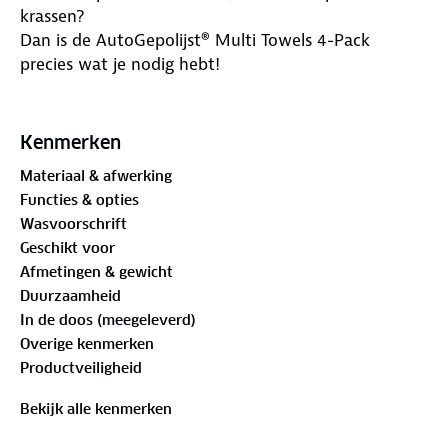
krassen?
Dan is de AutoGepolijst® Multi Towels 4-Pack
precies wat je nodig hebt!
Dankzij de randloze afwerking en het ontbreken van
labels, stiksels en naden werk je volledig krasvrij,
Kenmerken
zelfs op de meest gevoelige oppervlakken. De
Materiaal & afwerking
400GSM schoonmaakdoekjes hebben een formaat
Functies & opties
van 40 x 40 cm.
Wasvoorschrift
Geschikt voor
Waarom kiezen voor de AutoGepolijst® Multi Towels
Afmetingen & gewicht
4-pack?
Duurzaamheid
In de doos (meegeleverd)
✓ Geschikt voor schoonmaken
Overige kenmerken
✓ Ideaal voor het uitpoetsen van wax, sealants en
Productveiligheid
coatings
✓ Perfect voor het afnemen van polijstmiddel
Bekijk alle kenmerken
✓ Streeploos en krasvrij resultaat
✓ Set van 4 doeken