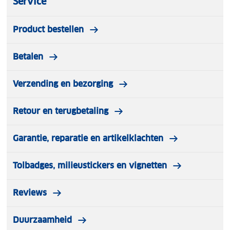
Service
Naast het uitpoetsen van wax en coatings zijn de
doeken ideaal voor het schoonmaken van interieur,
glas en kunststof én voor het snel drogen van
Product bestellen
oppervlakken.
Betalen
Verzending en bezorging
Retour en terugbetaling
Garantie, reparatie en artikelklachten
Tolbadges, milieustickers en vignetten
Reviews
Duurzaamheid