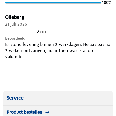
100
%
telefoons.
✔ IPX-8 gecertificeerd: Hoogst mogelijke
Olieberg
waterdichtheid.
21 juli 2026
Met dit hoesje kun je kristalheldere foto's maken en
2
/
10
altijd verbonden blijven, zelfs in de meest
Beoordeeld
uitdagende omstandigheden.
Er stond levering binnen 2 werkdagen. Helaas pas na
2 weken ontvangen, maar toen was ik al op
vakantie.
Service
Product bestellen