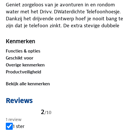
Geniet zorgeloos van je avonturen in en rondom
water met het Drivv. DWaterdichte Telefoonhoesje.
Dankzij het drijvende ontwerp hoef je nooit bang te
zijn dat je telefoon zinkt. De extra stevige dubbele
klipsluiting biedt maximale bescherming, terwijl je
met volledige touchscreen en Face ID functionaliteit
Kenmerken
altijd bereikbaar blijft.
Functies & opties
Geschikt voor
Waarom kiezen voor het Drivv. Waterdichte
Overige kenmerken
Telefoonhoesje?
Productveiligheid
✔ Set van 2 stuks
Bekijk alle kenmerken
✔ Drijvend ontwerp: Je telefoon blijft altijd boven
water.
Reviews
✔ Dubbele klipsluiting: Extra beveiliging tegen
water.
2
/
10
✔ Touchscreen & Face ID vriendelijk: Blijft volledig
1 review
functioneel.
1 ster
✔ Universeel bruikbaar: Geschikt voor de meeste