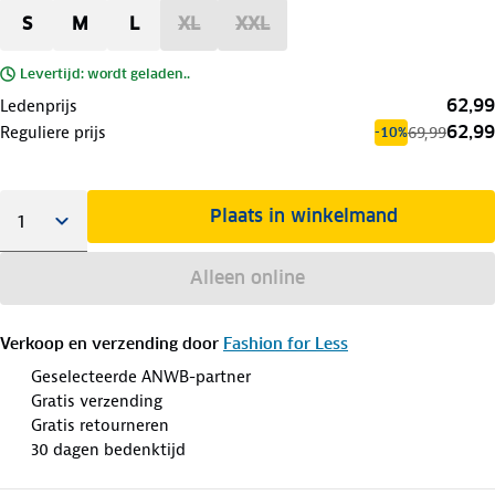
S
M
L
XL
XXL
Levertijd: wordt geladen..
62,99
Ledenprijs
62,99
Reguliere prijs
69,99
-10%
Plaats in winkelmand
Alleen online
Verkoop en verzending door
Fashion for Less
Geselecteerde ANWB-partner
Gratis verzending
Gratis retourneren
30 dagen bedenktijd