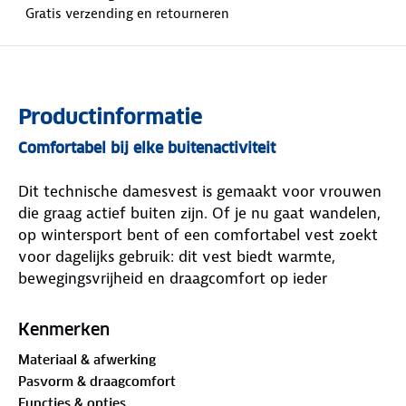
Gratis verzending en retourneren
Productinformatie
Comfortabel bij elke buitenactiviteit
Dit technische damesvest is gemaakt voor vrouwen
die graag actief buiten zijn. Of je nu gaat wandelen,
op wintersport bent of een comfortabel vest zoekt
voor dagelijks gebruik: dit vest biedt warmte,
bewegingsvrijheid en draagcomfort op ieder
moment van de dag.
Kenmerken
Materiaal & afwerking
Soepel en prettig in beweging
Pasvorm & draagcomfort
Functies & opties