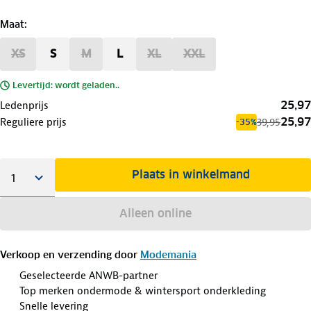
Maat
:
XS
S
M
L
XL
XXL
Levertijd: wordt geladen..
25,97
Ledenprijs
25,97
Reguliere prijs
39,95
-35%
Plaats in winkelmand
Alleen online
Verkoop en verzending door
Modemania
Geselecteerde ANWB-partner
Top merken ondermode & wintersport onderkleding
Snelle levering