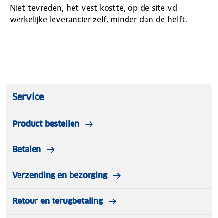
Niet tevreden, het vest kostte, op de site vd
werkelijke leverancier zelf, minder dan de helft.
Volledige YKK-rits voor makkelijk aan- en
uittrekken
Duimgaten voor extra warmte en een goede
pasvorm
2 ritszakken om kleine spullen veilig mee te
Service
nemen
Product bestellen
Geschikt als sportieve laag én voor dagelijks
gebruik
Betalen
Verzending en bezorging
Veelzijdig inzetbaar
Retour en terugbetaling
Dit vest is ideaal voor wandelen, skiën,