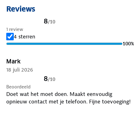
Reviews
Verbind met autoradio via AUX (3.5 mm)
8
/
10
5V USB gevoed
1 review
4 sterren
Snelle activering voor Siri en Google Assistent
100
%
Bass Boost knop voor extra lage tonen
Mark
18 juli 2026
Eenvoudig oproepen beantwoorden en ophangen
8
/
10
Automatische bluetooth verbinding
Beoordeeld
Doet wat het moet doen. Maakt eenvoudig
Ondersteunt A2DP, AVRCP en HFP
opnieuw contact met je telefoon. Fijne toevoeging!
Verbind je telefoon
Heeft de autoradio geen bluetooth, maar wil je wel
graag luisteren naar je eigen muziek in de auto? Dat