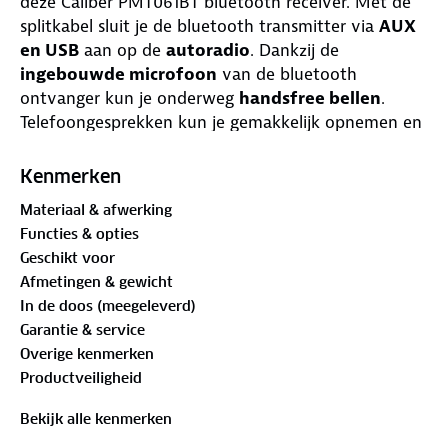
deze Caliber PMT061BT bluetooth receiver. Met de
splitkabel sluit je de bluetooth transmitter via
AUX
en USB
aan op de
autoradio
. Dankzij de
ingebouwde microfoon
van de bluetooth
ontvanger kun je onderweg
handsfree bellen
.
Telefoongesprekken kun je gemakkelijk opnemen en
beëindigen met één druk op de knop. Daarnaast
bedien je de bluetooth receiver simpel met
spraak
Kenmerken
via Siri en Google
en kun je via de
bass boost
Materiaal & afwerking
knop de lage tonen in de muziek nog meer naar
Functies & opties
voren laten komen.
Geschikt voor
Afmetingen & gewicht
In de doos (meegeleverd)
Eigenschappen:
Garantie & service
Overige kenmerken
Productveiligheid
Bluetooth technologie 5.1
Bekijk alle kenmerken
Ingebouwde microfoon voor handsfree bellen