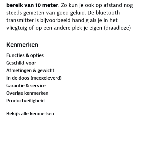
bereik van 10 meter
. Zo kun je ook op afstand nog
steeds genieten van goed geluid. De bluetooth
transmitter is bijvoorbeeld handig als je in het
vliegtuig of op een andere plek je eigen (draadloze)
koptelefoon wilt verbinden met een ander
apparaat. Dit doe je door de kabels aan te sluiten op
Kenmerken
de
3.5 millimeter jack
aansluiting. De bluetooth
Functies & opties
zender en ontvanger
communiceert met bijna alle
Geschikt voor
soorten apparaten en merken.
Afmetingen & gewicht
In de doos (meegeleverd)
Garantie & service
Eigenschappen:
Overige kenmerken
Productveiligheid
Bluetooth zender en ontvanger
Bekijk alle kenmerken
Communiceert met bijna elk merk
Bluetooth bereik van maximaal 10 meter