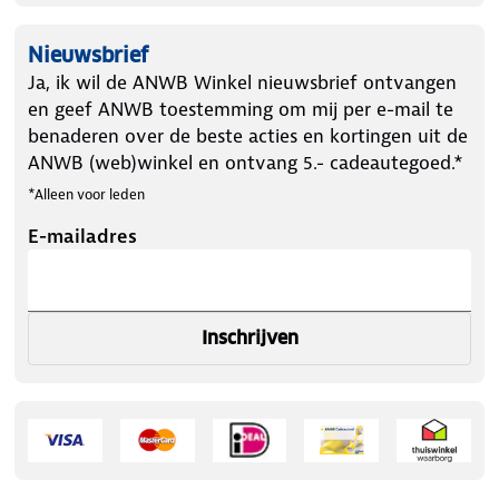
een batterij die 9 uur meegaat. De bluetooth
technologie heeft een bereik van 10 meter.
Nieuwsbrief
Ja, ik wil de ANWB Winkel nieuwsbrief ontvangen
en geef ANWB toestemming om mij per e-mail te
Meegeleverd:
benaderen over de beste acties en kortingen uit de
ANWB (web)winkel en ontvang 5.- cadeautegoed.*
*Alleen voor leden
Caliber PMR206BT bluetooth receiver
E-mailadres
USB oplaadkabel
RCA naar mini jack converter
Inschrijven
Mini-jack naar mini-jack kabel
Vliegtuig adapter
Een duidelijke handleiding