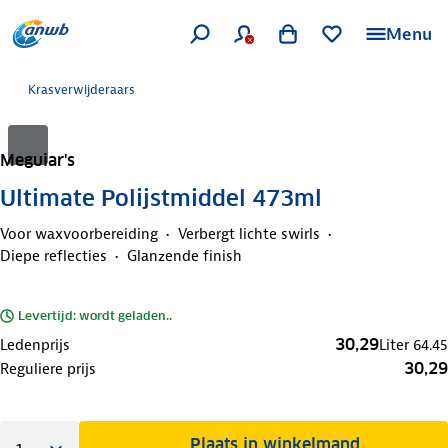
Menu
Krasverwijderaars
Meguiar's
Ultimate Polijstmiddel 473ml
Voor waxvoorbereiding
Verbergt lichte swirls
Diepe reflecties
Glanzende finish
Levertijd: wordt geladen..
30,29
Ledenprijs
Liter
64.45
30,29
Reguliere prijs
Plaats in winkelmand