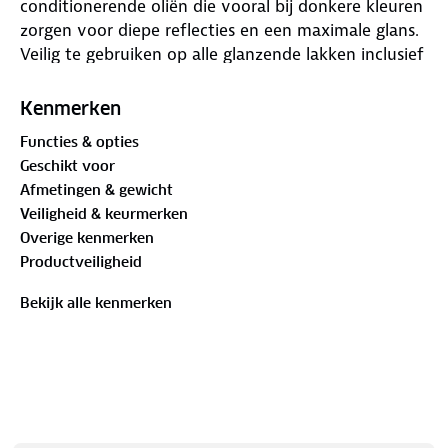
conditionerende oliën die vooral bij donkere kleuren
zorgen voor diepe reflecties en een maximale glans.
Veilig te gebruiken op alle glanzende lakken inclusief
clear coat, zowel met de hand als met een dual
action polisher. Laat de lak helder en spiegelglad
Kenmerken
achter voordat wax of sealant wordt aangebracht.
Functies & opties
Geschikt voor
Afmetingen & gewicht
Veiligheid & keurmerken
Overige kenmerken
Productveiligheid
Bekijk alle kenmerken