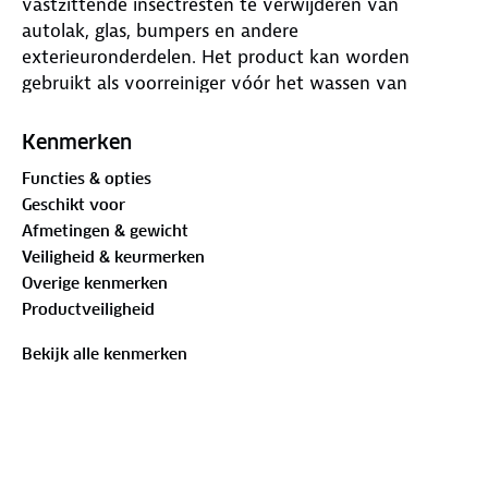
vastzittende insectresten te verwijderen van
autolak, glas, bumpers en andere
exterieuronderdelen. Het product kan worden
gebruikt als voorreiniger vóór het wassen van
voertuigen en ondersteunt een grondige reiniging
van het exterieur. Bug Off helpt oppervlakken
Kenmerken
schoon en verzorgd te houden.
Functies & opties
Geschikt voor
Afmetingen & gewicht
Veiligheid & keurmerken
Overige kenmerken
Productveiligheid
Bekijk alle kenmerken