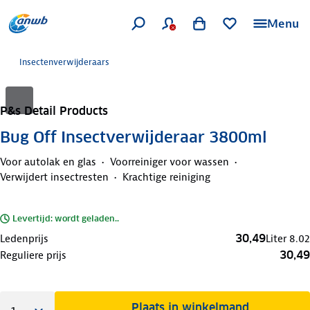
Menu
Insectenverwijderaars
P&s Detail Products
Bug Off Insectverwijderaar 3800ml
Voor autolak en glas
Voorreiniger voor wassen
Verwijdert insectresten
Krachtige reiniging
Levertijd: wordt geladen..
30,49
Ledenprijs
Liter
8.02
30,49
Reguliere prijs
Plaats in winkelmand