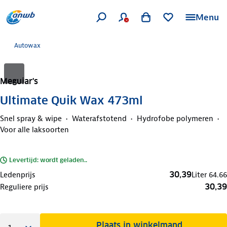
Menu
Autowax
Meguiar's
Ultimate Quik Wax 473ml
Snel spray & wipe
Waterafstotend
Hydrofobe polymeren
Voor alle laksoorten
Levertijd: wordt geladen..
30,39
Ledenprijs
Liter
64.66
30,39
Reguliere prijs
Plaats in winkelmand