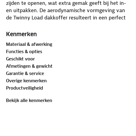
zijden te openen, wat extra gemak geeft bij het in-
en uitpakken. De aerodynamische vormgeving van
de Twinny Load dakkoffer resulteert in een perfect
rijgenot, waarbij het brandstofgebruik nauwelijks
wordt beïnvloed. Verder wordt de dakkoffer
Kenmerken
gekenmerkt door de hoogwaardige afwerking met
Materiaal & afwerking
kras- en UV bescherming. De Twinny Load dakkoffer
Functies & opties
NXT 530 koppelt kwaliteit aan functionaliteit, en is
Geschikt voor
om die reden voor iedere gebruiker een perfecte
Afmetingen & gewicht
aankoop.
Garantie & service
Specificaties
Overige kenmerken
• Inhoud: 530 Liter
Productveiligheid
• Max belastbaar: 75 kg
• Spanbanden: 2
Bekijk alle kenmerken
• Bevestiging: snelkoppeling
• tot max. 85mm dakdragerbreedte
• Opening: beide zijkanten
• Afsluitbaar: centrale 3 punt sluiting
• Keuringen: CityCrash, ISO 11154, TUV/GS