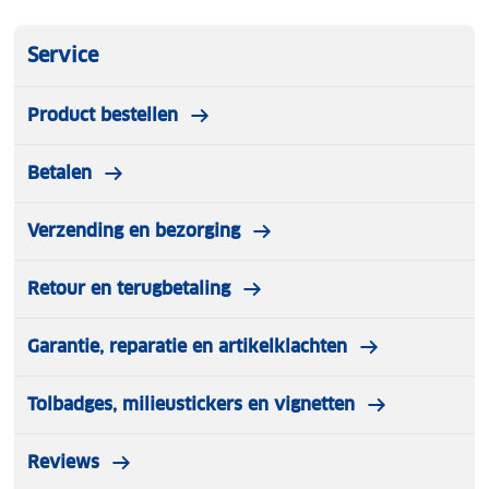
• Lengte in cm: 201 Breedte in cm: 90 Hoogte in cm:
40
Service
• Gewicht: 16,5 Kg
• Materiaal: ABS + PMMA
Product bestellen
• Kleur: glanzend zwart
Betalen
Verzending en bezorging
Retour en terugbetaling
Garantie, reparatie en artikelklachten
Tolbadges, milieustickers en vignetten
Reviews