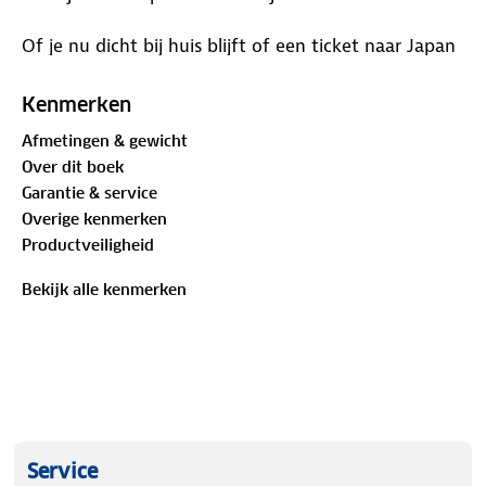
Of je nu dicht bij huis blijft of een ticket naar Japan
hebt geboekt: met het Capitool Reisdagboek kun je
je eigen ervaringen en verhalen opschrijven en
Kenmerken
vastleggen. Spannende gebeurtenissen, bijzondere
Afmetingen & gewicht
ontmoetingen, opmerkelijke adresjes of een
Over dit boek
verrassende rondleiding, je kunt het allemaal kwijt in
Garantie & service
dit reisdagboek.
Overige kenmerken
Productveiligheid
Bekijk alle kenmerken
Service