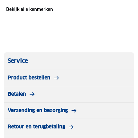
Materiaal: Leer
Bekijk alle kenmerken
Hoofdvak: Ritssluiting
Steekvak: Binnenkant
4 pasvakken: Binnenkant
Service
Ritsvak: Voorzijde
Product bestellen
Ritsvak: Achterzijde
Betalen
Verstelbare schouderband
Verzending en bezorging
Retour en terugbetaling