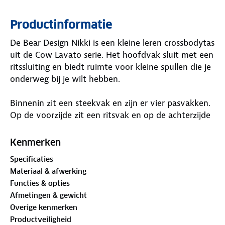
Productinformatie
De Bear Design Nikki is een kleine leren crossbodytas
uit de Cow Lavato serie. Het hoofdvak sluit met een
ritssluiting en biedt ruimte voor kleine spullen die je
onderweg bij je wilt hebben.
Binnenin zit een steekvak en zijn er vier pasvakken.
Op de voorzijde zit een ritsvak en op de achterzijde
een verticaal ritsvak. Met de verstelbare
schouderband draag je de tas op de gewenste
Kenmerken
lengte schuin over het lichaam.
Specificaties
Materiaal & afwerking
Afmetingen:21 x 13 x 3,5 cm (h x b x d)
Functies & opties
Afmetingen & gewicht
Kenmerken:
Overige kenmerken
Productveiligheid