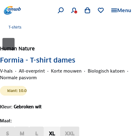
Menu
T-shirts
Human Nature
Formia - T-shirt dames
V-hals
All-overprint
Korte mouwen
Biologisch katoen
Normale pasvorm
klant: 10.0
Kleur
:
Gebroken wit
Maat
:
S
M
L
XL
XXL