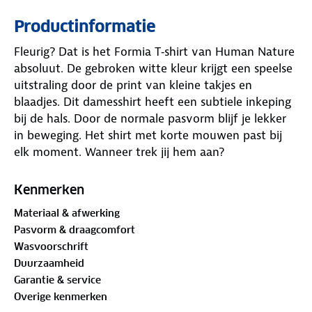
Productinformatie
Fleurig? Dat is het Formia T‑shirt van Human Nature
absoluut. De gebroken witte kleur krijgt een speelse
uitstraling door de print van kleine takjes en
blaadjes. Dit damesshirt heeft een subtiele inkeping
bij de hals. Door de normale pasvorm blijf je lekker
in beweging. Het shirt met korte mouwen past bij
elk moment. Wanneer trek jij hem aan?
Materiaal
Kenmerken
100%
biologisch katoen
Materiaal & afwerking
Pasvorm & draagcomfort
Is je kleding aan vervanging toe? Lever het in bij
Wasvoorschrift
onze winkels. Wij geven er een nieuwe bestemming
Duurzaamheid
aan.
Garantie & service
Overige kenmerken