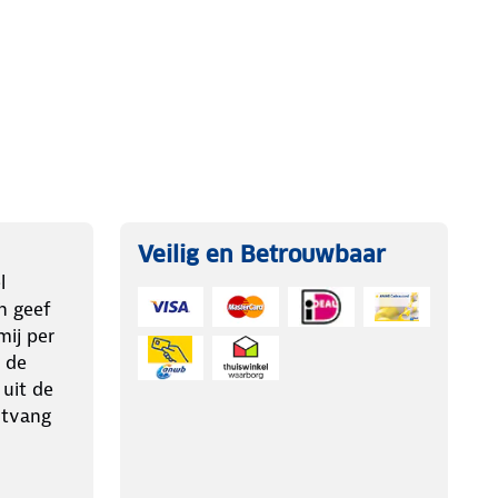
Veilig en Betrouwbaar
l
n geef
ij per
 de
 uit de
ntvang