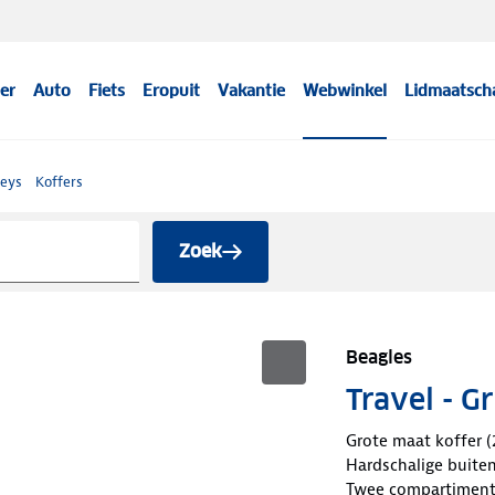
er
Auto
Fiets
Eropuit
Vakantie
Webwinkel
Lidmaatsch
leys
Koffers
Zoek
Beagles
Travel - G
Grote maat koffer (
Hardschalige buite
Twee compartiment