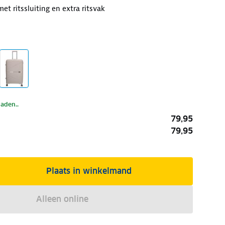
t ritssluiting en extra ritsvak
laden..
79,95
79,95
Plaats in winkelmand
Alleen online