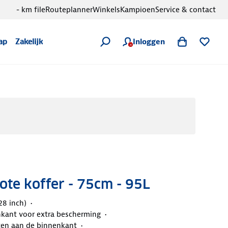
- km file
Routeplanner
Winkels
Kampioen
Service & contact
Inloggen
ap
Zakelijk
rote koffer - 75cm - 95L
28 inch)
nkant voor extra bescherming
en aan de binnenkant