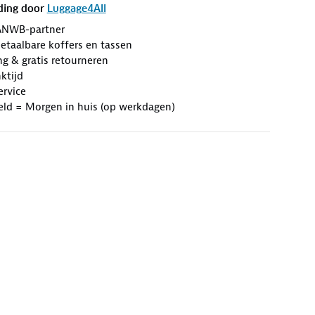
ding door
Luggage4All
ANWB-partner
etaalbare koffers en tassen
ng & gratis retourneren
ktijd
ervice
eld = Morgen in huis (op werkdagen)