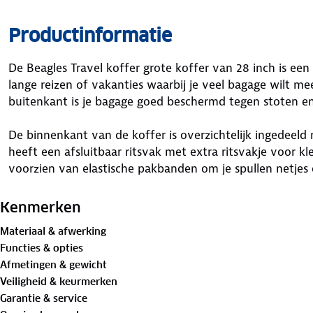
Productinformatie
De Beagles Travel koffer grote koffer van 28 inch is een 
lange reizen of vakanties waarbij je veel bagage wilt m
buitenkant is je bagage goed beschermd tegen stoten en 
De binnenkant van de koffer is overzichtelijk ingedeel
heeft een afsluitbaar ritsvak met extra ritsvakje voor kl
voorzien van elastische pakbanden om je spullen netjes 
uitgerust met een TSA slot, vier soepel rollende zwenkw
voor optimaal gebruiksgemak.
Kenmerken
Materiaal & afwerking
Met zijn royale inhoud is deze grote koffer perfect voor 
Functies & opties
Afmetingen & gewicht
Afmetingen:
75 cm hoogte x 49 cm breedte x 29 cm di
Veiligheid & keurmerken
Garantie & service
Kenmerken: