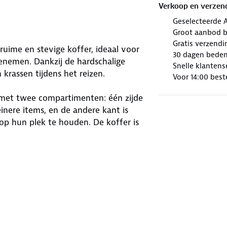
Verkoop en verzen
Geselecteerde 
Groot aanbod b
Gratis verzendi
ruime en stevige koffer, ideaal voor
30 dagen beden
eenemen. Dankzij de hardschalige
Snelle klantens
krassen tijdens het reizen.
Voor 14:00 best
d met twee compartimenten: één zijde
einere items, en de andere kant is
op hun plek te houden. De koffer is
ielen en een verstelbare trekstang
verre reizen of langere verblijven.
kte.