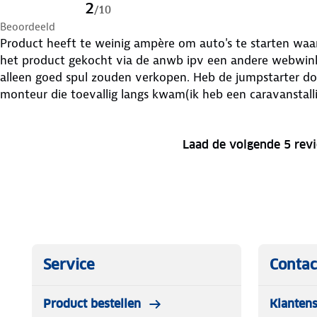
2
/
10
Beoordeeld
Product heeft te weinig ampère om auto's te starten waarv
het product gekocht via de anwb ipv een andere webwin
alleen goed spul zouden verkopen. Heb de jumpstarter d
monteur die toevallig langs kwam(ik heb een caravanstallin
lichtste autoaccu meer ampère heeft dan de jumpsarter lev
Laad de volgende 5 rev
Service
Contac
Product bestellen
Klantens