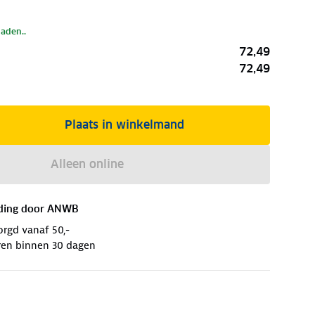
laden..
72,49
72,49
Plaats in winkelmand
Alleen online
ding door
ANWB
orgd vanaf 50,-
ren binnen 30 dagen