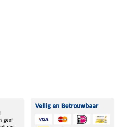
Veilig en Betrouwbaar
l
n geef
ij per