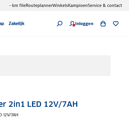
- km file
Routeplanner
Winkels
Kampioen
Service & contact
Inloggen
ap
Zakelijk
er 2in1 LED 12V/7AH
D 12V/7AH