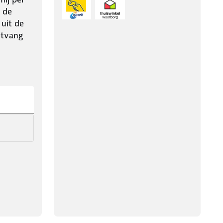
 de
 uit de
ntvang