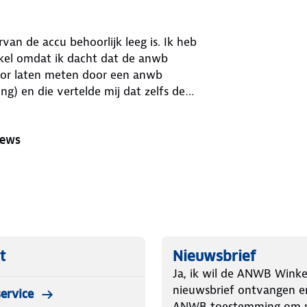
an de accu behoorlijk leeg is. Ik heb
kel omdat ik dacht dat de anwb
oor laten meten door een anwb
g) en die vertelde mij dat zelfs de
ert en dat hij alleen geschikt is voor
motorfietsen. Mijn advies is om deze niet meer aan te bieden voor auto's Groet S Wijbenga
iews
t
Nieuwsbrief
Ja, ik wil de ANWB Winke
nieuwsbrief ontvangen e
ervice
ANWB toestemming om m