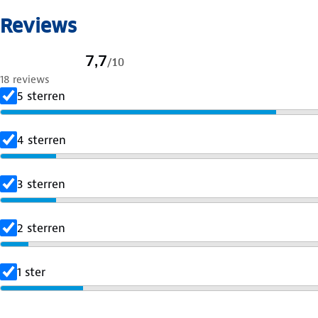
Reviews
7,7
/
10
18 reviews
5 sterren
4 sterren
3 sterren
2 sterren
1 ster