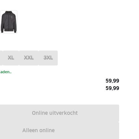
XL
XXL
3XL
laden..
59,99
59,99
Online uitverkocht
Alleen online