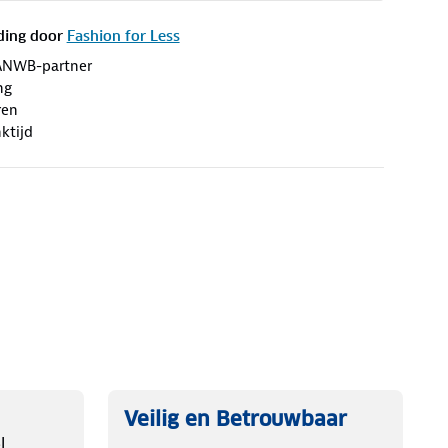
ding door
Fashion for Less
ANWB-partner
ng
ren
ktijd
Veilig en Betrouwbaar
l