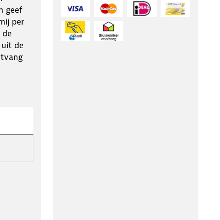
n geef
ij per
 de
 uit de
ntvang