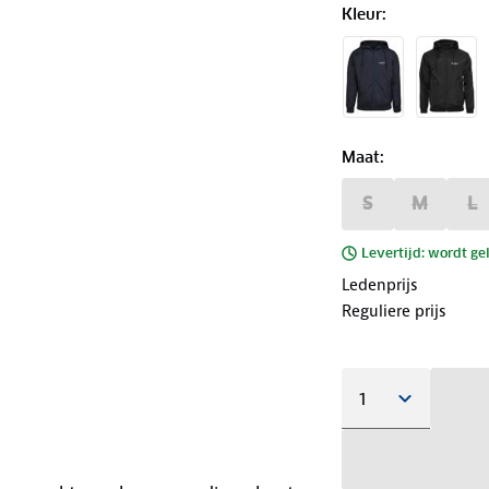
Kleur
:
Maat
:
S
M
L
Levertijd: wordt ge
Ledenprijs
Reguliere prijs