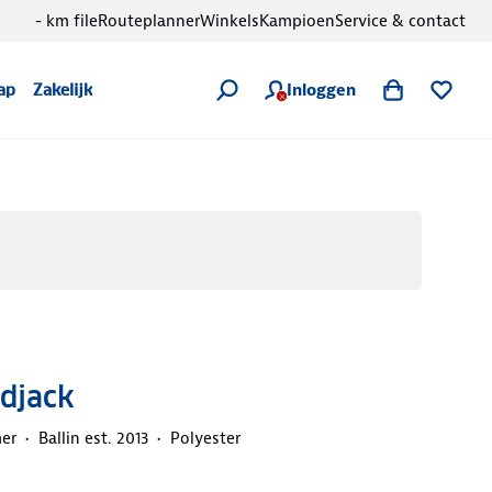
- km file
Routeplanner
Winkels
Kampioen
Service & contact
Inloggen
ap
Zakelijk
djack
er
Ballin est. 2013
Polyester