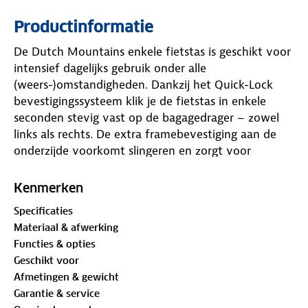
Productinformatie
De Dutch Mountains enkele fietstas is geschikt voor
intensief dagelijks gebruik onder alle
(weers-)omstandigheden. Dankzij het Quick-Lock
bevestigingssysteem klik je de fietstas in enkele
seconden stevig vast op de bagagedrager – zowel
links als rechts. De extra framebevestiging aan de
onderzijde voorkomt slingeren en zorgt voor
maximale stabiliteit tijdens het fietsen.
Kenmerken
De tas is gemaakt van hoogwaardig tarpaulin
Specificaties
(vrachtwagenzeil). Deze waterdichte fietstas met
Materiaal & afwerking
rugtasfunctie is ideaal voor woon-werkverkeer,
Functies & opties
boodschappen, school, sport en langere
Geschikt voor
fietstochten. Geschikt voor een gewone fiets,
Afmetingen & gewicht
elektrische fiets, e-bike én sportfiets. Reflectoren
Garantie & service
rondom zorgen voor zichtbaarheid in het donker.