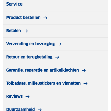
vermomd als puur spelplezier.
Service
• Gezinnen genieten samen van de toegankelijke
maar uitdagende gameplay van Vier op een Rij. Het
Product bestellen
is een spel dat generaties overstijgt en zorgt voor
kwaliteitstijd, lachmomentjes en vriendschappelijke
Betalen
competitie binnen het gezin.
Verzending en bezorging
Retour en terugbetaling
Garantie, reparatie en artikelklachten
Tolbadges, milieustickers en vignetten
Reviews
Duurzaamheid