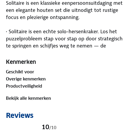
Solitaire is een klassieke eenpersoonsuitdaging met
een elegante houten set die uitnodigt tot rustige
focus en plezierige ontspanning.
• Solitaire is een echte solo-hersenkraker. Los het
puzzelprobleem stap voor stap op door strategisch
te springen en schijfjes weg te nemen — de
uitdaging is om zo min mogelijk schijfjes over te
houden.
Kenmerken
• Het compacte formaat past in elke zak of tas.
Geschikt voor
Solitaire is perfect voor korte speelmomenten
Overige kenmerken
onderweg, in de trein, tijdens een lunchpauze of
Productveiligheid
thuis op de bank wanneer je even wil puzzelen.
• Solitaire is een ideaal denkspel voor rustige
Bekijk alle kenmerken
momenten. Los het puzzel op in je eigen tempo,
zonder tijdsdruk of tegenstanders — een
Reviews
verfrissende, meditatieve manier om je concentratie
en logisch denken te oefenen.
10
/
10
• Het houten speelbord heeft een gladde afwerking