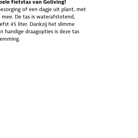
ele fietstas van Goliving!
zorging of een dagje uit plant, met
l mee. De tas is waterafstotend,
fst 45 liter. Dankzij het slimme
n handige draagopties is deze tas
stemming.
 genoeg ruimte voor grote dozen,
gebruik of langere tochten waarbij je
ele stiksels en dikke voering zorgt
oor intensief gebruik onder
ichtbaar in het donker. De stevige
onderweg goed beschermd zijn.
een zachte bovenhandgreep en een