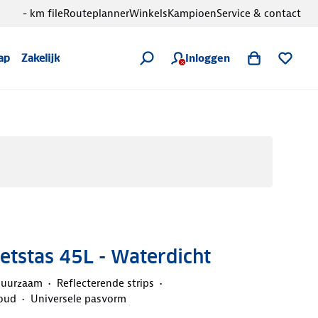
- km file
Routeplanner
Winkels
Kampioen
Service & contact
Inloggen
ap
Zakelijk
etstas 45L - Waterdicht
duurzaam
Reflecterende strips
houd
Universele pasvorm