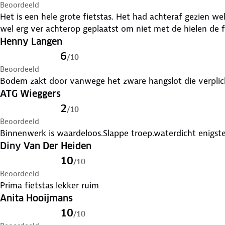
Beoordeeld
Het is een hele grote fietstas. Het had achteraf gezien wel iets kleiner gemogen, want jij moet
wel erg ver achterop geplaatst om niet met de hielen de f
Henny Langen
6
/
10
Beoordeeld
Bodem zakt door vanwege het zware hangslot die verplicht
ATG Wieggers
2
/
10
Beoordeeld
Binnenwerk is waardeloos.Slappe troep.waterdicht enigste
Diny Van Der Heiden
10
/
10
Beoordeeld
Prima fietstas lekker ruim
Anita Hooijmans
10
/
10