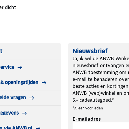
er dicht
t
Nieuwsbrief
Ja, ik wil de ANWB Winke
nieuwsbrief ontvangen e
ervice
ANWB toestemming om m
e-mail te benaderen over
& openingstijden
beste acties en kortingen
ANWB (web)winkel en o
elde vragen
5.- cadeautegoed.*
*Alleen voor leden
gegevens
E-mailadres
n via ANWB.nl