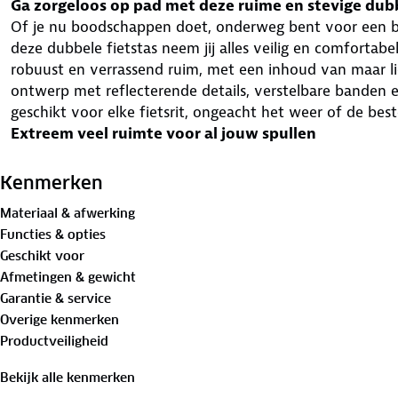
Ga zorgeloos op pad met deze ruime en stevige dubb
Of je nu boodschappen doet, onderweg bent voor een be
deze dubbele fietstas neem jij alles veilig en comfortabe
robuust en verrassend ruim, met een inhoud van maar lie
ontwerp met reflecterende details, verstelbare banden e
geschikt voor elke fietsrit, ongeacht het weer of de be
Extreem veel ruimte voor al jouw spullen
De tas heeft een inhoud van 45 liter en biedt meer dan
boodschappen of picknickspullen. Perfect voor dagelijks 
Kenmerken
veel moet meenemen.
Materiaal & afwerking
Gemaakt om lang mee te gaan
Functies & opties
Het stevige materiaal met waterafstotende coating, dubb
Geschikt voor
ervoor dat deze fietstas tegen een stootje kan. Ideaal v
Afmetingen & gewicht
verschillende omstandigheden.
Garantie & service
Veilig onderweg, dag en nacht
Overige kenmerken
Met reflecterende strips aan de zijkanten ben jij beter z
Productveiligheid
gespen houden de tas veilig gesloten, zodat je spullen 
Draagcomfort waar jij wilt
Bekijk alle kenmerken
De fietstas is voorzien van comfortabele handvatten, 