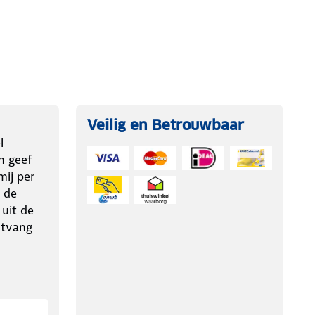
Veilig en Betrouwbaar
l
n geef
ij per
 de
 uit de
ntvang