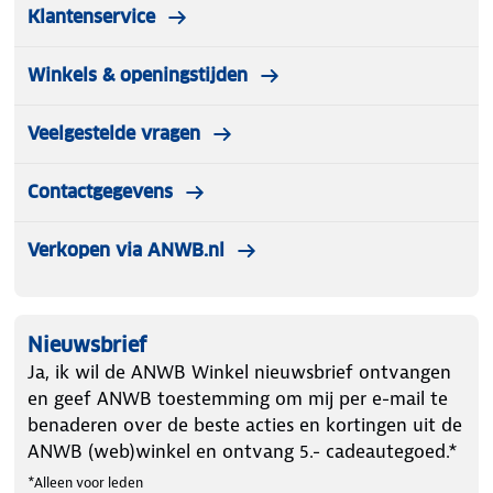
gebruiksgemak, zodat je hond altijd een fijne en
Klantenservice
vertrouwde plek heeft.
Winkels & openingstijden
Veelgestelde vragen
Contactgegevens
Verkopen via ANWB.nl
Nieuwsbrief
Ja, ik wil de ANWB Winkel nieuwsbrief ontvangen
en geef ANWB toestemming om mij per e-mail te
benaderen over de beste acties en kortingen uit de
ANWB (web)winkel en ontvang 5.- cadeautegoed.*
*Alleen voor leden