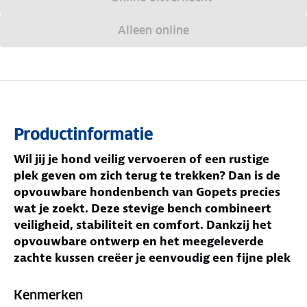
Alleen online
Productinformatie
Wil jij je hond veilig vervoeren of een rustige
plek geven om zich terug te trekken? Dan is de
opvouwbare hondenbench van Gopets precies
wat je zoekt. Deze stevige bench combineert
veiligheid, stabiliteit en comfort. Dankzij het
opvouwbare ontwerp en het meegeleverde
zachte kussen creëer je eenvoudig een fijne plek
voor je hond. Deze productpagina betreft maat
76x48x53 cm.
Kenmerken
Jouw voordelen