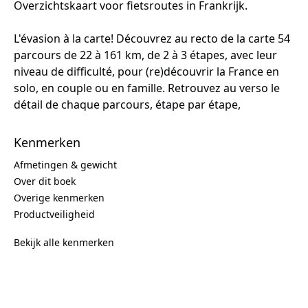
Overzichtskaart voor fietsroutes in Frankrijk.
L'évasion à la carte! Découvrez au recto de la carte 54
parcours de 22 à 161 km, de 2 à 3 étapes, avec leur
niveau de difficulté, pour (re)découvrir la France en
solo, en couple ou en famille. Retrouvez au verso le
détail de chaque parcours, étape par étape,
agrémenté d'idées de visite et d'activités à faire sur
les parcours ou à proximité. Sans oublier le tracé GPX
Kenmerken
de chaque parcours, accessible via un QR code
Afmetingen & gewicht
présent sur la carte.
Over dit boek
Overige kenmerken
Productveiligheid
Bekijk alle kenmerken