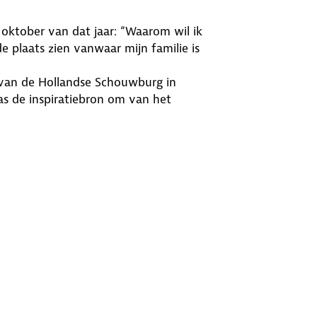
n oktober van dat jaar: “Waarom wil ik
e plaats zien vanwaar mijn familie is
e van de Hollandse Schouwburg in
 de inspiratiebron om van het
rolstoel toegankelijk, ondersteund
isterplaatsen in het veld met talloze
egingen aan een wandelpad dat
en.