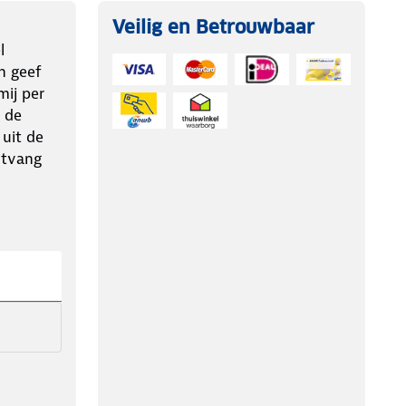
Veilig en Betrouwbaar
l
n geef
ij per
 de
 uit de
ntvang