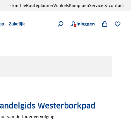
- km file
Routeplanner
Winkels
Kampioen
Service & contact
Inloggen
ap
Zakelijk
ndelgids Westerborkpad
oor van de Jodenvervolging.