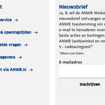
t
Nieuwsbrief
Ja, ik wil de ANWB Winke
nieuwsbrief ontvangen e
ervice
ANWB toestemming om m
e-mail te benaderen over
& openingstijden
beste acties en kortingen
ANWB (web)winkel en o
elde vragen
5.- cadeautegoed.*
*Alleen voor leden
gegevens
E-mailadres
n via ANWB.nl
Inschrijven