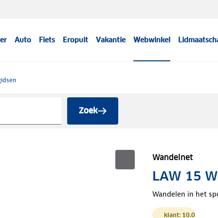
er
Auto
Fiets
Eropuit
Vakantie
Webwinkel
Lidmaatsch
idsen
Zoek
Wandelnet
LAW 15 Wa
Wandelen in het sp
klant: 10.0