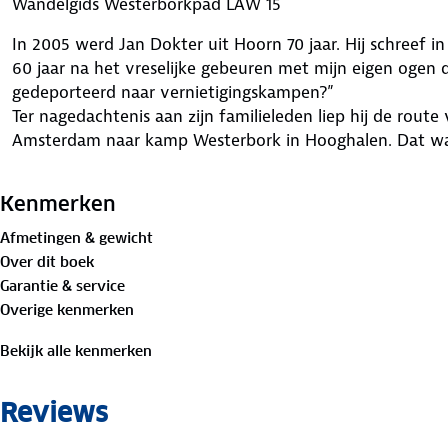
Wandelgids Westerborkpad LAW 15
In 2005 werd Jan Dokter uit Hoorn 70 jaar. Hij schreef i
60 jaar na het vreselijke gebeuren met mijn eigen ogen d
gedeporteerd naar vernietigingskampen?”
Ter nagedachtenis aan zijn familieleden liep hij de rout
Amsterdam naar kamp Westerbork in Hooghalen. Dat was
Westerborkpad een officiële wandelroute te maken.
342 Kilometer, langs de spoorlijn, 70 historische sporen, 
Kenmerken
door een wandelgids, aanvulling vanuit een website en lu
wetenswaardigheden. Een unieke combinatie van toevo
Afmetingen & gewicht
daarmee terecht een bijzonder pad genoemd mag word
Over dit boek
Garantie & service
Overige kenmerken
Bekijk alle kenmerken
Reviews