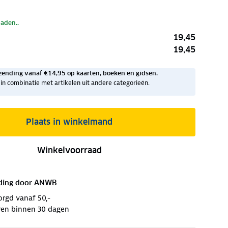
laden..
19,45
19,45
zending vanaf €14,95 op kaarten, boeken en gidsen.
ig in combinatie met artikelen uit andere categorieën.
Plaats in winkelmand
Winkelvoorraad
ding door
ANWB
orgd vanaf 50,-
ren binnen 30 dagen