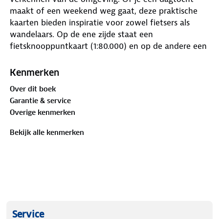
maakt of een weekend weg gaat, deze praktische
kaarten bieden inspiratie voor zowel fietsers als
wandelaars. Op de ene zijde staat een
fietsknooppuntkaart (1:80.000) en op de andere een
wandelknooppuntkaart (1:33.333).
Kenmerken
Dankzij de knooppunten kun je eenvoudig je eigen
Over dit boek
route uitstippelen. Op iedere kaart vind je
Garantie & service
bovendien minimaal twee kant‑en‑klare fietsroutes
Overige kenmerken
en wandelroutes, waarvan je de knooppuntkaartjes
kunt uitknippen en gemakkelijk in je ANWB
Bekijk alle kenmerken
Knooppunterkastje kunt schuiven.
Tot slot worden er een aantal bezienswaardigheden
in de omgeving uitgelicht die je dagje uit helemaal
compleet maken, van unieke kastelen en
inspirerende musea tot de leukste lunchtentjes en
mooiste natuurgebieden.
Service