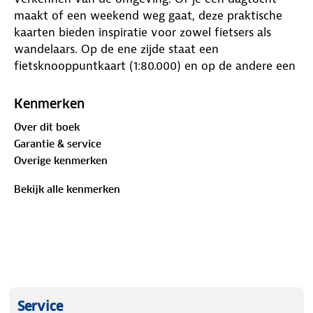
maakt of een weekend weg gaat, deze praktische
kaarten bieden inspiratie voor zowel fietsers als
wandelaars. Op de ene zijde staat een
fietsknooppuntkaart (1:80.000) en op de andere een
wandelknooppuntkaart (1:33.333).
Kenmerken
Dankzij de knooppunten kun je eenvoudig je eigen
Over dit boek
route uitstippelen. Op iedere kaart vind je
Garantie & service
bovendien minimaal twee kant‑en‑klare fietsroutes
Overige kenmerken
en wandelroutes, waarvan je de knooppuntkaartjes
kunt uitknippen en gemakkelijk in je ANWB
Bekijk alle kenmerken
Knooppunterkastje kunt schuiven.
Tot slot worden er een aantal bezienswaardigheden
in de omgeving uitgelicht die je dagje uit helemaal
compleet maken, van unieke kastelen en
inspirerende musea tot de leukste lunchtentjes en
mooiste natuurgebieden.
Service