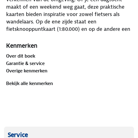
maakt of een weekend weg gaat, deze praktische
kaarten bieden inspiratie voor zowel fietsers als
wandelaars. Op de ene zijde staat een
fietsknooppuntkaart (1:80.000) en op de andere een
wandelknooppuntkaart (1:33.333).
Kenmerken
Dankzij de knooppunten kun je eenvoudig je eigen
Over dit boek
route uitstippelen. Op iedere kaart vind je
Garantie & service
bovendien minimaal twee kant‑en‑klare fietsroutes
Overige kenmerken
en wandelroutes, waarvan je de knooppuntkaartjes
kunt uitknippen en gemakkelijk in je ANWB
Bekijk alle kenmerken
Knooppunterkastje kunt schuiven.
Tot slot worden er een aantal bezienswaardigheden
in de omgeving uitgelicht die je dagje uit helemaal
compleet maken, van unieke kastelen en
inspirerende musea tot de leukste lunchtentjes en
mooiste natuurgebieden.
Service