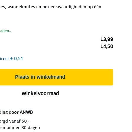
utes, wandelroutes en bezienswaardigheden op één
laden..
13,99
14,50
irect
€ 0,51
Plaats in winkelmand
Winkelvoorraad
ding door
ANWB
orgd vanaf 50,-
ren binnen 30 dagen