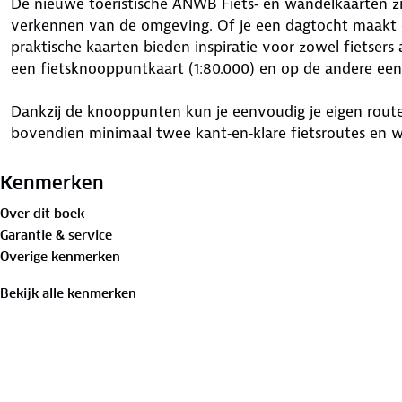
De nieuwe toeristische ANWB Fiets‑ en wandelkaarten zij
verkennen van de omgeving. Of je een dagtocht maakt
praktische kaarten bieden inspiratie voor zowel fietsers 
een fietsknooppuntkaart (1:80.000) en op de andere ee
Dankzij de knooppunten kun je eenvoudig je eigen route 
bovendien minimaal twee kant‑en‑klare fietsroutes en 
knooppuntkaartjes kunt uitknippen en gemakkelijk in 
schuiven.
Kenmerken
Over dit boek
Tot slot worden er een aantal bezienswaardigheden in de
Garantie & service
helemaal compleet maken, van unieke kastelen en inspi
Overige kenmerken
lunchtentjes en mooiste natuurgebieden.
Bekijk alle kenmerken