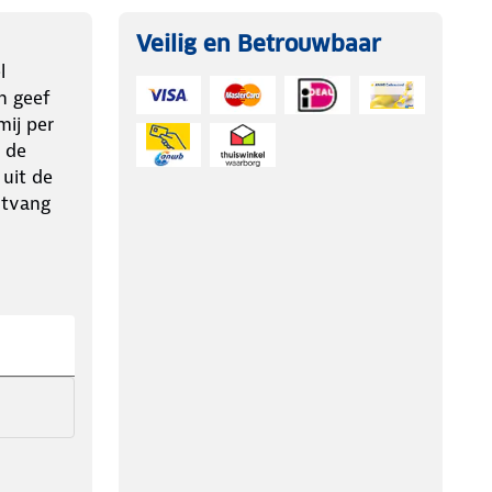
Veilig en Betrouwbaar
l
n geef
ij per
 de
 uit de
ntvang