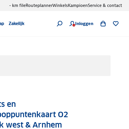
- km file
Routeplanner
Winkels
Kampioen
Service & contact
Inloggen
ap
Zakelijk
s en
oppuntenkaart O2
k west & Arnhem