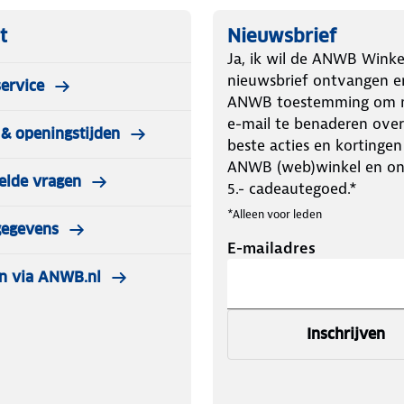
t
Nieuwsbrief
Ja, ik wil de ANWB Winke
nieuwsbrief ontvangen e
ervice
ANWB toestemming om m
e-mail te benaderen over
& openingstijden
beste acties en kortingen
ANWB (web)winkel en o
elde vragen
5.- cadeautegoed.*
*Alleen voor leden
gegevens
E-mailadres
n via ANWB.nl
Inschrijven