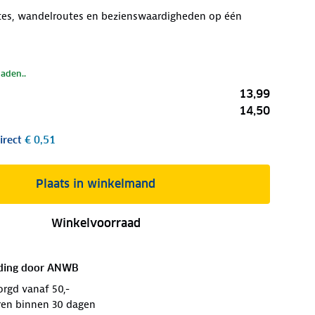
utes, wandelroutes en bezienswaardigheden op één
laden..
13,99
14,50
irect
€ 0,51
Plaats in winkelmand
Winkelvoorraad
ding door
ANWB
orgd vanaf 50,-
ren binnen 30 dagen