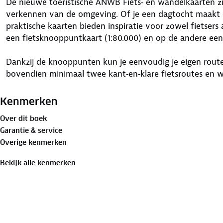
De nieuwe toeristische ANWB Fiets‑ en wandelkaarten zij
verkennen van de omgeving. Of je een dagtocht maakt
praktische kaarten bieden inspiratie voor zowel fietsers 
een fietsknooppuntkaart (1:80.000) en op de andere ee
Dankzij de knooppunten kun je eenvoudig je eigen route 
bovendien minimaal twee kant‑en‑klare fietsroutes en 
knooppuntkaartjes kunt uitknippen en gemakkelijk in 
schuiven.
Kenmerken
Over dit boek
Tot slot worden er een aantal bezienswaardigheden in de
Garantie & service
helemaal compleet maken, van unieke kastelen en inspi
Overige kenmerken
lunchtentjes en mooiste natuurgebieden.
Bekijk alle kenmerken