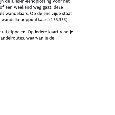
n dé alles‑in‑éénoplossing voor het
 of een weekend weg gaat, deze
als wandelaars. Op de ene zijde staat
n wandelknooppuntkaart (1:33.333).
uitstippelen. Op iedere kaart vind je
wandelroutes, waarvan je de
je ANWB Knooppunterkastje kunt
 omgeving uitgelicht die je dagje uit
rerende musea tot de leukste