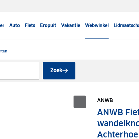
er
Auto
Fiets
Eropuit
Vakantie
Webwinkel
Lidmaatsch
rten
Zoek
ANWB
ANWB Fiet
wandelkno
Achterhoe