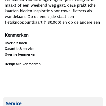
maakt of een weekend weg gaat, deze praktische
kaarten bieden inspiratie voor zowel fietsers als
wandelaars. Op de ene zijde staat een
fietsknooppuntkaart (1:80.000) en op de andere een
wandelknooppuntkaart (1:33.333).
Kenmerken
Dankzij de knooppunten kun je eenvoudig je eigen
Over dit boek
route uitstippelen. Op iedere kaart vind je
Garantie & service
bovendien minimaal twee kant‑en‑klare fietsroutes
Overige kenmerken
en wandelroutes, waarvan je de knooppuntkaartjes
kunt uitknippen en gemakkelijk in je ANWB
Bekijk alle kenmerken
Knooppunterkastje kunt schuiven.
Tot slot worden er een aantal bezienswaardigheden
in de omgeving uitgelicht die je dagje uit helemaal
compleet maken, van unieke kastelen en
inspirerende musea tot de leukste lunchtentjes en
mooiste natuurgebieden.
Service