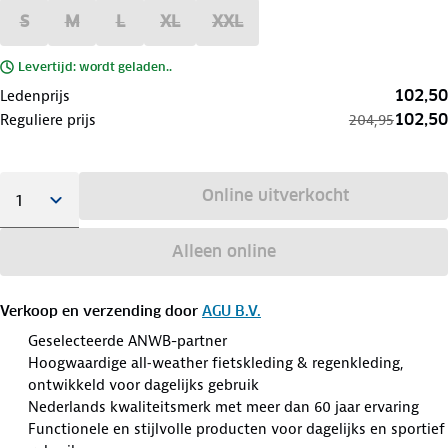
S
M
L
XL
XXL
Levertijd: wordt geladen..
102,50
Ledenprijs
102,50
Reguliere prijs
204,95
Online uitverkocht
Alleen online
Verkoop en verzending door
AGU B.V.
Geselecteerde ANWB-partner
Hoogwaardige all‑weather fietskleding & regenkleding,
ontwikkeld voor dagelijks gebruik
Nederlands kwaliteitsmerk met meer dan 60 jaar ervaring
Functionele en stijlvolle producten voor dagelijks en sportief