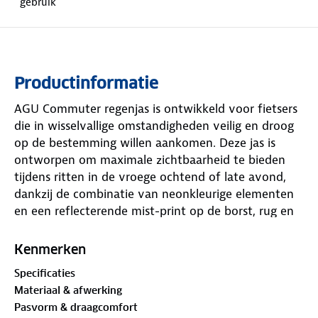
gebruik
Productinformatie
AGU Commuter regenjas is ontwikkeld voor fietsers
die in wisselvallige omstandigheden veilig en droog
op de bestemming willen aankomen. Deze jas is
ontworpen om maximale zichtbaarheid te bieden
tijdens ritten in de vroege ochtend of late avond,
dankzij de combinatie van neonkleurige elementen
en een reflecterende mist-print op de borst, rug en
mouwen. Bij invallend licht reflecteert de jas, wat
bijdraagt aan de zichtbaarheid in het verkeer.
Kenmerken
De jas is vervaardigd uit 100% gerecycled polyester
Specificaties
ripstop. Het toegepaste membraan heeft een
Materiaal & afwerking
waterkolom van 10.000 mm, waardoor het materiaal
Pasvorm & draagcomfort
zowel winddicht als bestand is tegen aanhoudende