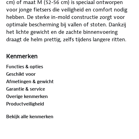
cm) of maat M (52-56 cm) is speciaal ontworpen
voor jonge fietsers die veiligheid en comfort nodig
hebben. De sterke in-mold constructie zorgt voor
optimale bescherming bij vallen of stoten. Dankzij
het lichte gewicht en de zachte binnenvoering
draagt de helm prettig, zelfs tijdens langere ritten.
Meerdere ventilatieopeningen zorgen voor een
goede luchtcirculatie en een koel hoofd. De mesh
Kenmerken
voering aan de binnenzijde voorkomt dat insecten
Functies & opties
of vuil naar binnen komen. De pasvorm is
Geschikt voor
eenvoudig aan te passen met een draaiknop aan de
Afmetingen & gewicht
achterzijde. De verstelbare kinband is voorzien van
Garantie & service
een veilige kliksluiting. Het matte oppervlak en het
Overige kenmerken
sportieve ontwerp geven de helm een moderne
Productveiligheid
uitstraling. Geschikt voor fietsen, steppen en skaten.
Voldoet aan de EN1078 veiligheidsnorm.
Bekijk alle kenmerken
Waarom een fietshelm?
Je hersenen vormen een bijzonder orgaan. Ze zorgen
ervoor dat je kunt bewegen, onthouden, denken en