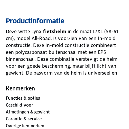
Productinformatie
Deze witte Lynx
fietshelm
in de maat L/XL (58-61
cm), model All-Road, is voorzien van een In-mold
constructie. Deze In-mold constructie combineert
een polycarbonaat buitenschaal met een EPS
binnenschaal. Deze combinatie verstevigt de helm
voor een goede bescherming, maar blijft licht van
gewicht. De pasvorm van de helm is universeel en
eenvoudig met één hand losser of strakker te
draaien via de knop aan de achterzijde. De
Kenmerken
antibacteriële pads aan de binnenzijde van de helm
Functies & opties
zijn wasbaar en middels klittenbank makkelijk los te
Geschikt voor
halen. In totaal zijn er 24 ventilatiegaten
Afmetingen & gewicht
aangebracht, welke zorgen voor een goede
Garantie & service
luchtstroom door de helm, voor maximale
Overige kenmerken
ventilatie. De fietshelm is simpel te openen/sluiten