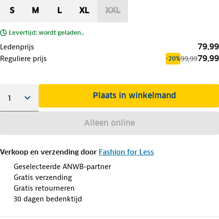
S
M
L
XL
XXL
Levertijd: wordt geladen..
79,99
Ledenprijs
79,99
Reguliere prijs
99,99
-20%
Plaats in winkelmand
Alleen online
Verkoop en verzending door
Fashion for Less
Geselecteerde ANWB-partner
Gratis verzending
Gratis retourneren
30 dagen bedenktijd