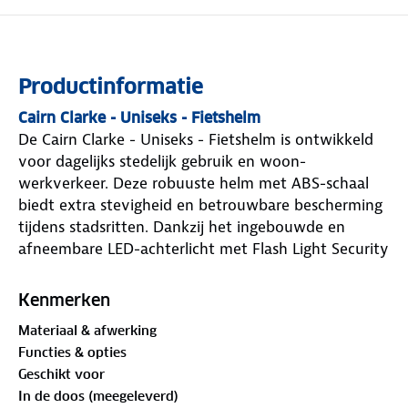
Productinformatie
Cairn Clarke - Uniseks - Fietshelm
De Cairn Clarke - Uniseks - Fietshelm is ontwikkeld
voor dagelijks stedelijk gebruik en woon-
werkverkeer. Deze robuuste helm met ABS-schaal
biedt extra stevigheid en betrouwbare bescherming
tijdens stadsritten. Dankzij het ingebouwde en
afneembare LED-achterlicht met Flash Light Security
ben je goed zichtbaar, ook bij weinig licht. Daarnaast
beschikt de helm over een geïntegreerde ruimte om
Kenmerken
een slot te bevestigen, wat handig is bij korte stops.
Materiaal & afwerking
Met een gewicht van circa 390 gram is dit een solide
Functies & opties
keuze voor wie dagelijks veilig en zichtbaar door het
Geschikt voor
verkeer wil bewegen, zowel overdag als in de
In de doos (meegeleverd)
avond.