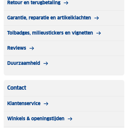
Retour en terugbetaling
Maat L: 59–62 cm
Voldoet aan norm CE EN 1078+A1
Garantie, reparatie en artikelklachten
Verkrijgbaar in verschillende kleuren
Tolbadges, milieustickers en vignetten
Reviews
Duurzaamheid
Contact
Klantenservice
Winkels & openingstijden