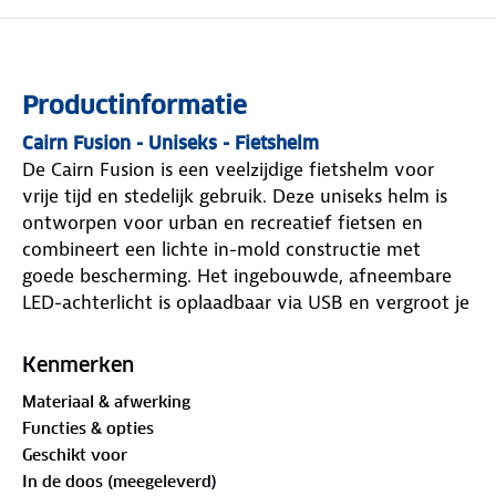
Productinformatie
Cairn Fusion - Uniseks - Fietshelm
De Cairn Fusion is een veelzijdige fietshelm voor
vrije tijd en stedelijk gebruik. Deze uniseks helm is
ontworpen voor urban en recreatief fietsen en
combineert een lichte in-mold constructie met
goede bescherming. Het ingebouwde, afneembare
LED-achterlicht is oplaadbaar via USB en vergroot je
zichtbaarheid onderweg. Dankzij de draaiknop en de
verstelbare hoogte van de sluiting pas je de helm
Kenmerken
eenvoudig aan voor een prettige fit. Het
Materiaal & afwerking
ventilatiesysteem helpt de luchtcirculatie te
Functies & opties
verbeteren en het anti-insectennet in de voorste
Geschikt voor
openingen verhoogt het comfort tijdens het fietsen.
In de doos (meegeleverd)
Verkrijgbaar in verschillende kleuren.