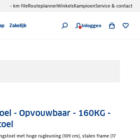
- km file
Routeplanner
Winkels
Kampioen
Service & contact
Inloggen
ap
Zakelijk
oel - Opvouwbaar - 160KG -
oel
stoel met hoge rugleuning (109 cm), stalen frame (17