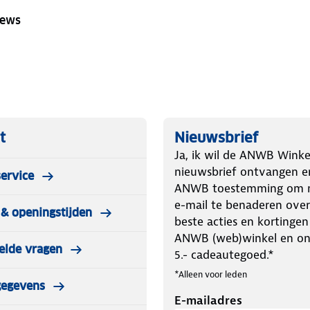
iews
t
Nieuwsbrief
Ja, ik wil de ANWB Winke
nieuwsbrief ontvangen e
ervice
ANWB toestemming om m
e-mail te benaderen over
& openingstijden
beste acties en kortingen
ANWB (web)winkel en o
elde vragen
5.- cadeautegoed.*
*Alleen voor leden
gegevens
E-mailadres