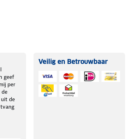
Veilig en Betrouwbaar
l
n geef
ij per
 de
 uit de
ntvang