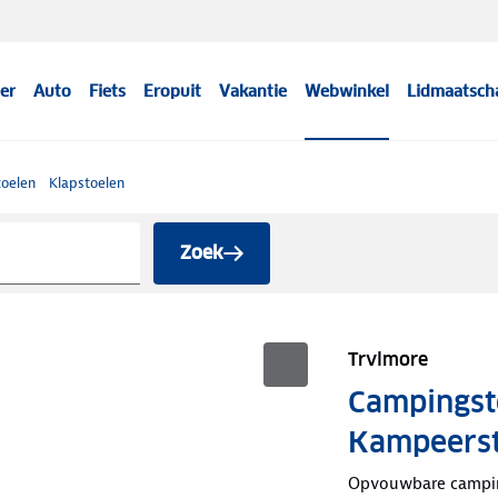
er
Auto
Fiets
Eropuit
Vakantie
Webwinkel
Lidmaatsch
oelen
Klapstoelen
Zoek
Trvlmore
Campingst
Kampeerst
Opvouwbare camping