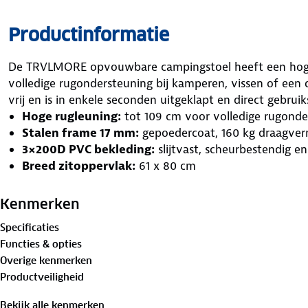
Productinformatie
De TRVLMORE opvouwbare campingstoel heeft een hoge
volledige rugondersteuning bij kamperen, vissen of een d
vrij en is in enkele seconden uitgeklapt en direct gebruik
Hoge rugleuning:
tot 109 cm voor volledige rugonde
Stalen frame 17 mm:
gepoedercoat, 160 kg draagve
3×200D PVC bekleding:
slijtvast, scheurbestendig e
Breed zitoppervlak:
61 x 80 cm
- en PFAS-vrij | Compact: 23 x 21 x 98 cm ingeklapt
Stevig frame voor langdurig buitengebruik
Kenmerken
Het frame is opgebouwd uit stalen buizen met een dia
Specificaties
poedercoating om roest en krassen tegen te gaan. De 3
Functies & opties
dubbellaags: slijtvast, scheurbestendig en veert niet te v
Overige kenmerken
juiste ondersteuning tijdens kamperen, vissen of een pic
Productveiligheid
Ruim zitoppervlak met hoge rugleuning
Met een zitoppervlak van 61 x 80 cm en een rugleuning
Bekijk alle kenmerken