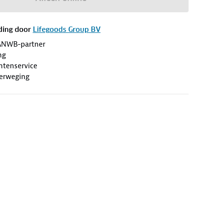
ding door
Lifegoods Group BV
ANWB-partner
ng
antenservice
erweging