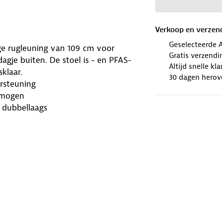
Verkoop en verzen
Geselecteerde 
 rugleuning van 109 cm voor
Gratis verzendi
agje buiten. De stoel is - en PFAS-
Altijd snelle kl
sklaar.
30 dagen herov
rsteuning
rmogen
n dubbellaags
meter van 17 mm, afgewerkt met
×200D PVC zitting is dichtgeweven en
er door. Zo biedt de stoel altijd de
knick.
 van 109 cm ondersteunt de stoel de