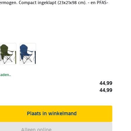
ermogen. Compact ingeklapt (23x21x98 cm). - en PFAS-
laden..
44,99
44,99
Plaats in winkelmand
Alleen online